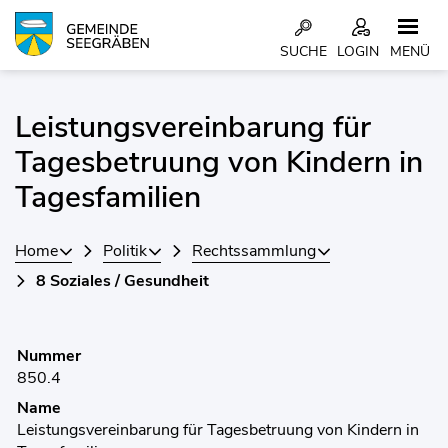
Kopfzeile
SUCHE
LOGIN
MENÜ
Inhalt
Leistungsvereinbarung für
Zugehörige Objekte
Tagesbetruung von Kindern in
Tagesfamilien
Home
Politik
Rechtssammlung
8 Soziales / Gesundheit
Nummer
850.4
Name
Leistungsvereinbarung für Tagesbetruung von Kindern in