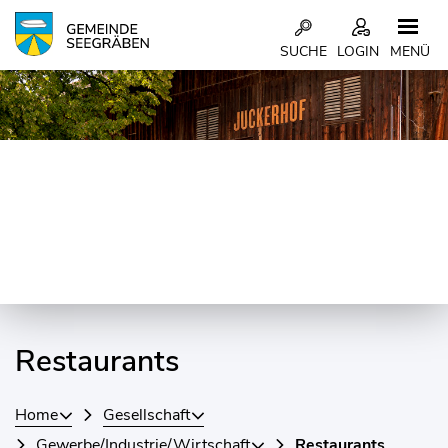
Kopfzeile
SUCHE
LOGIN
MENÜ
Inhalt
Restaurants
Home
Gesellschaft
Gewerbe/Industrie/Wirtschaft
Restaurants