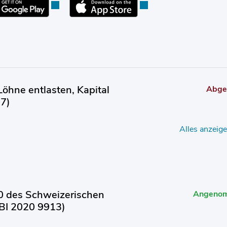
Externer Link wird in einem neuen Fenster geöffne
Externer Link wird in ei
«Löhne entlasten, Kapital
Abge
07)
Alles anzeig
 des Schweizerischen
Angeno
BBI 2020 9913)