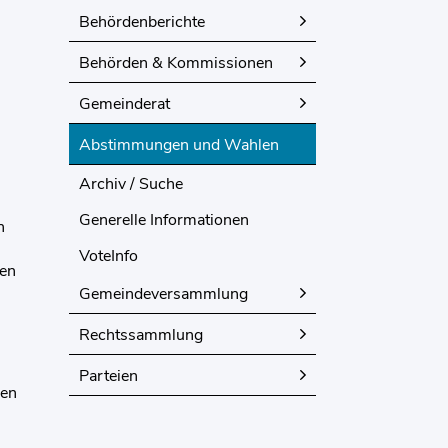
Behördenberichte
Behörden & Kommissionen
Gemeinderat
Abstimmungen und Wahlen
(ausgewählt)
Archiv / Suche
Generelle Informationen
n
VoteInfo
ben
Gemeindeversammlung
k wird in einem neuen Fenster geöffnet.
Rechtssammlung
Parteien
len