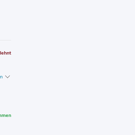
t.
nem neuen Fenster geöffnet.
lehnt
en
mmen