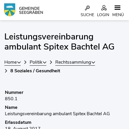
Kopfzeile
SUCHE
LOGIN
MENÜ
Inhalt
Leistungsvereinbarung
Zugehörige Objekte
ambulant Spitex Bachtel AG
Home
Politik
Rechtssammlung
8 Soziales / Gesundheit
Nummer
850.1
Name
Leistungsvereinbarung ambulant Spitex Bachtel AG
Erlassdatum
18. August 2017