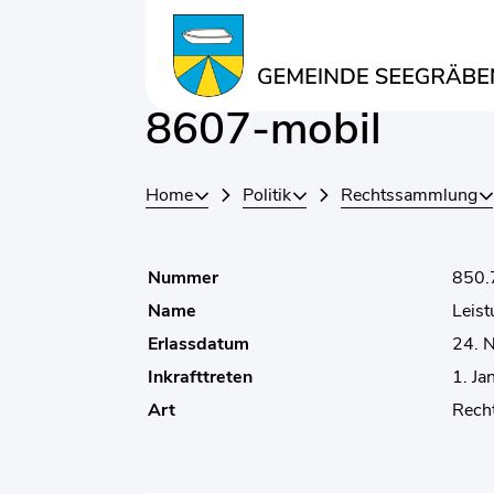
Kopfzeile
Inhalt
Leistungvereinba
Zugehörige Objekte
8607-mobil
Home
Politik
Rechtssammlung
Nummer
850.
Name
Leis
Erlassdatum
24. 
Inkrafttreten
1. J
Art
Rech