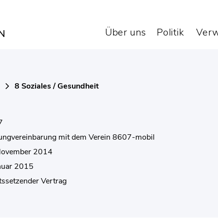
rung mit dem Verein
Über uns
Politik
Verw
8 Soziales / Gesundheit
7
tungvereinbarung mit dem Verein 8607-mobil
November 2014
anuar 2015
tssetzender Vertrag