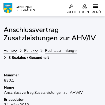
Kopfzeile
SUCHE
LOGIN
MENÜ
Inhalt
Anschlussvertrag
Zugehörige Objekte
Zusatzleistungen zur AHV/IV
Home
Politik
Rechtssammlung
8 Soziales / Gesundheit
Nummer
830.1
Name
Anschlussvertrag Zusatzleistungen zur AHV/IV
Erlassdatum
24. März 2010