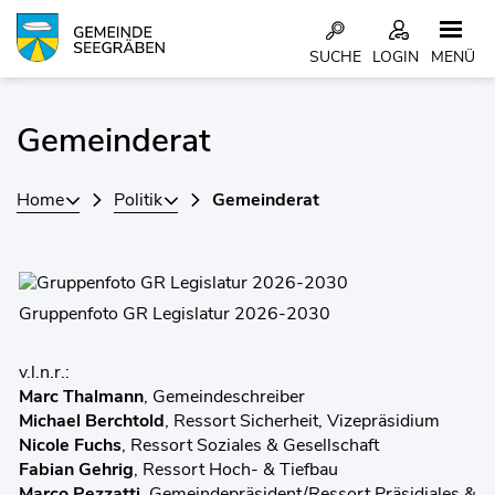
Kopfzeile
SUCHE
LOGIN
MENÜ
Inhalt
Gemeinderat
Zugehörige Objekte
Home
Politik
Gemeinderat
Gruppenfoto GR Legislatur 2026-2030
v.l.n.r.:
Marc Thalmann
, Gemeindeschreiber
Michael Berchtold
, Ressort Sicherheit, Vizepräsidium
Nicole Fuchs
, Ressort Soziales & Gesellschaft
Fabian Gehrig
, Ressort Hoch- & Tiefbau
Marco Pezzatti
, Gemeindepräsident/Ressort Präsidiales &