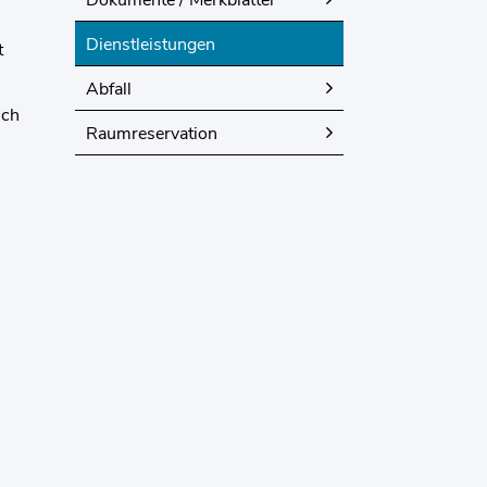
Dokumente / Merkblätter
Dienstleistungen
(ausgewählt)
t
Abfall
ich
Raumreservation