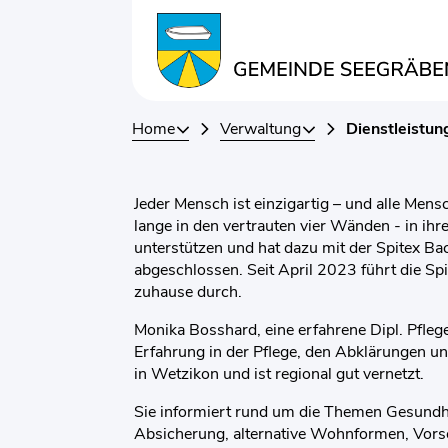
Kopfzeile
Inhalt
Spitex-Beratung
Zugehörige Objekte
Home
Verwaltung
Dienstleistun
Jeder Mensch ist einzigartig – und alle Men
lange in den vertrauten vier Wänden - in i
unterstützen und hat dazu mit der Spitex B
abgeschlossen. Seit April 2023 führt die S
zuhause durch.
Monika Bosshard, eine erfahrene Dipl. Pfleg
Erfahrung in der Pflege, den Abklärungen un
in Wetzikon und ist regional gut vernetzt.
Sie informiert rund um die Themen Gesundhei
Absicherung, alternative Wohnformen, Vors