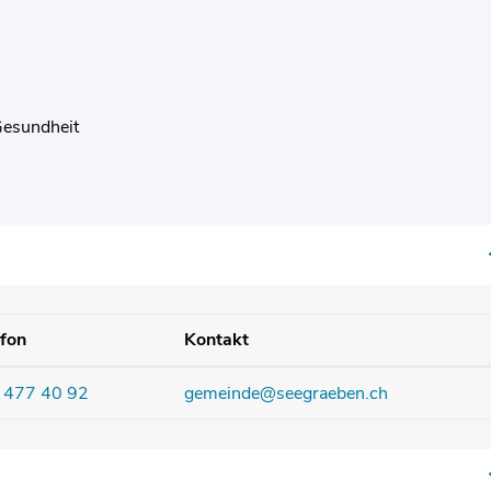
Gesundheit
efon
Kontakt
 477 40 92
gemeinde@seegraeben.ch