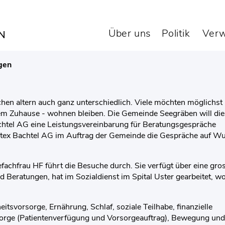
sbesuche
Über uns
Politik
Verw
gen
schen altern auch ganz unterschiedlich. Viele möchten möglichst
hrem Zuhause - wohnen bleiben. Die Gemeinde Seegräben will die
achtel AG eine Leistungsvereinbarung für Beratungsgespräche
pitex Bachtel AG im Auftrag der Gemeinde die Gespräche auf W
efachfrau HF führt die Besuche durch. Sie verfügt über eine gro
d Beratungen, hat im Sozialdienst im Spital Uster gearbeitet, w
tsvorsorge, Ernährung, Schlaf, soziale Teilhabe, finanzielle
orge (Patientenverfügung und Vorsorgeauftrag), Bewegung und