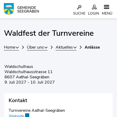
Kopfzeile
SUCHE
LOGIN
MENÜ
Inhalt
Waldfest der Turnvereine
Home
Über uns
Aktuelles
Anlässe
Waldschulhaus
Waldschulhausstrasse 11
8607 Aathal-Seegräben
9. Juli 2027 - 10. Juli 2027
Kontakt
Turnvereine Aathal-Seegräben
Website
Externer Link wird in einem neuen Fenster geöffnet