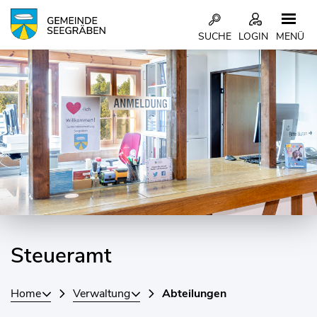
Kopfzeile
SUCHE
LOGIN
MENÜ
Inhalt
Steueramt
Zugehörige Objekte
Home
Verwaltung
Abteilungen