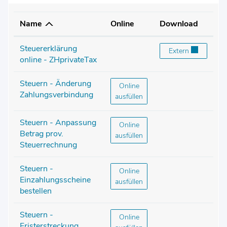
Name
Online
Download
Steuererklärung
Steuererklärung on
Extern
online - ZHprivateTax
Steuern - Änderung
Steuern - Änderung Zahlungsver
Online
Zahlungsverbindung
ausfüllen
Steuern - Anpassung
Steuern - Anpassung Betrag prov
Online
Betrag prov.
ausfüllen
Steuerrechnung
Steuern -
Steuern - Einzahlungsscheine best
Online
Einzahlungsscheine
ausfüllen
bestellen
Steuern -
Steuern - Fristerstreckung Steuer
Online
Fristerstreckung