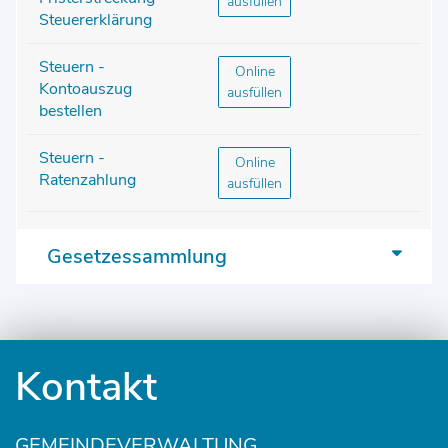
ausfüllen
Steuererklärung
Steuern -
Steuern - Kontoauszug bestellen
Online
Kontoauszug
ausfüllen
bestellen
Steuern -
Steuern - Ratenzahlung
Online
Ratenzahlung
ausfüllen
Gesetzessammlung
Fusszeile
Kontakt
GEMEINDEVERWALTUNG