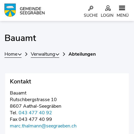
Kopfzeile
SUCHE
LOGIN
MENÜ
Inhalt
Bauamt
Zugehörige Objekte
Home
Verwaltung
Abteilungen
Kontakt
Bauamt
Rutschbergstrasse 10
8607 Aathal-Seegräben
Tel.
043 477 40 92
Fax 043 477 40 99
marc.thalmann@seegraeben.ch