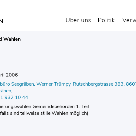
Über uns
Politik
Verw
d Wahlen
ril 2006
büro Seegräben, Werner Trümpy, Rutschbergstrasse 383, 860
räben,
 01 932 10 44
uerungswahlen Gemeindebehörden 1. Teil
nfalls sind teilweise stille Wahlen möglich)