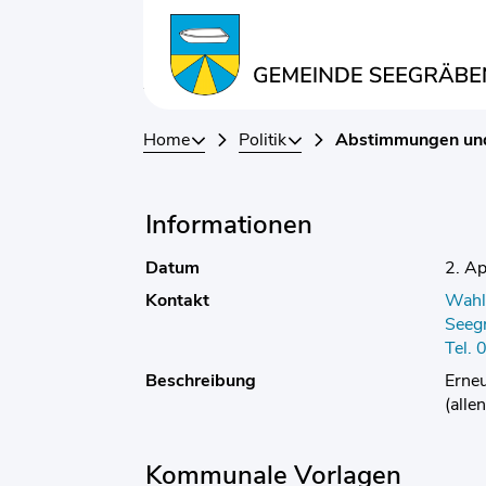
Kopfzeile
Inhalt
Abstimmung
Home
Politik
Abstimmungen un
Informationen
Datum
2. Ap
Kontakt
Wahl
Seeg
Tel.
Beschreibung
Erne
(alle
Kommunale Vorlagen