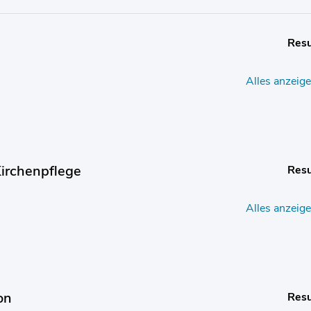
Resu
Alles anzeig
irchenpflege
Resu
Alles anzeig
on
Resu