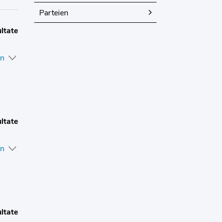
Parteien
ltate
en
ltate
en
ltate