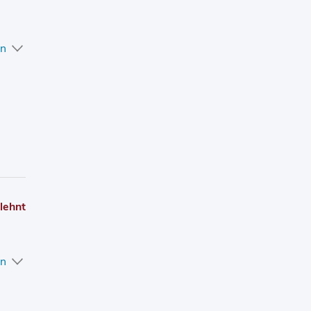
en
lehnt
en