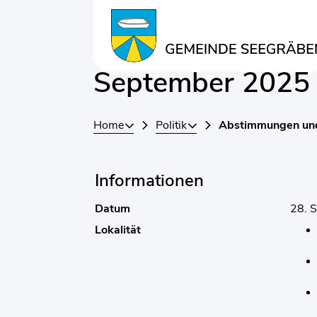
Kopfzeile
Inhalt
Wahlen und Abs
Zugehörige Objekte
September 2025
Home
Politik
Abstimmungen un
Informationen
Datum
28. 
Lokalität