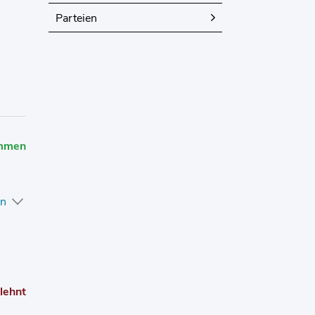
Parteien
et.
et.
mmen
en
lehnt