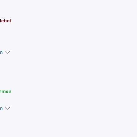
lehnt
en
mmen
en