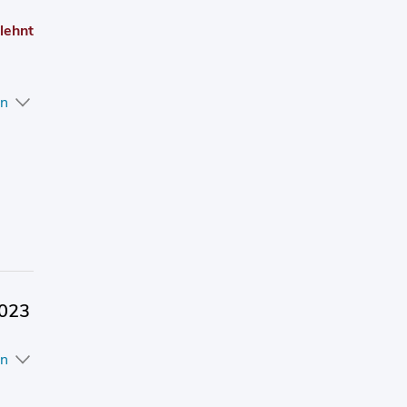
lehnt
en
2023
en