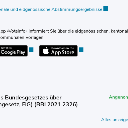
onale und eidgenössische Abstimmungsergebnisse
Externer Lin
pp «Voteinfo» informiert Sie über die eidgenössischen, kantona
kommunalen Vorlagen.
Externer Link wird in einem neuen Fenster geöffne
Externer Link wird in ei
es Bundesgesetzes über
Angeno
lmgesetz, FiG) (BBI 2021 2326)
Alles anzeig