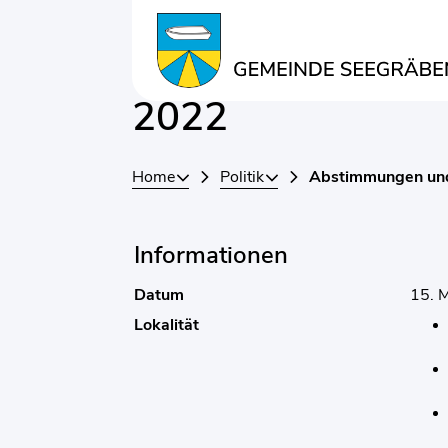
Kopfzeile
Inhalt
Wahlen und Abs
Zugehörige Objekte
2022
Home
Politik
Abstimmungen un
Informationen
Datum
15. 
Lokalität