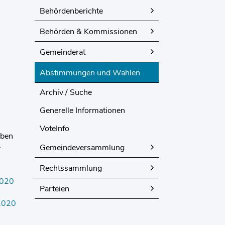
Behördenberichte
Behörden & Kommissionen
Gemeinderat
Abstimmungen und Wahlen
(ausgewählt)
Archiv / Suche
Generelle Informationen
VoteInfo
äben
-
Gemeindeversammlung
Rechtssammlung
2020
Externer Link wird in einem neuen Fenster geöffnet.
Parteien
 2020
Externer Link wird in einem neuen Fenster geöffnet.