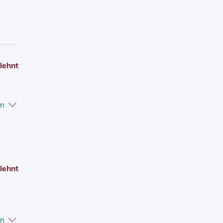
lehnt
en
lehnt
en