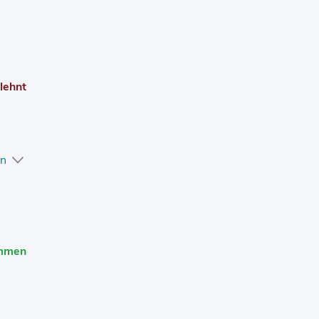
lehnt
en
mmen