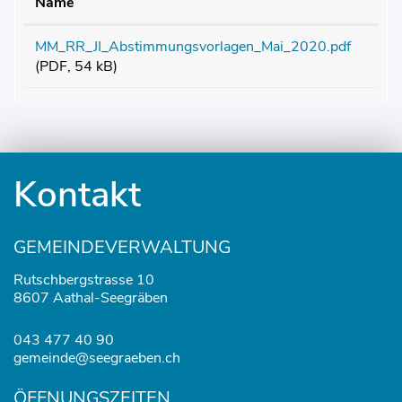
Name
MM_RR_JI_Abstimmungsvorlagen_Mai_2020.pdf
(PDF, 54 kB)
Fusszeile
Kontakt
GEMEINDEVERWALTUNG
Rutschbergstrasse 10
8607 Aathal-Seegräben
043 477 40 90
gemeinde@seegraeben.ch
ÖFFNUNGSZEITEN