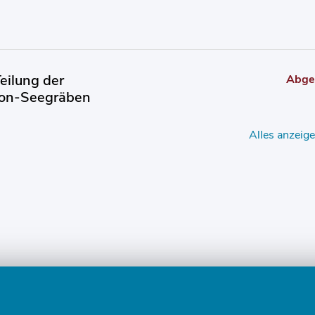
Teilung der
Abge
kon-Seegräben
Alles anzeig