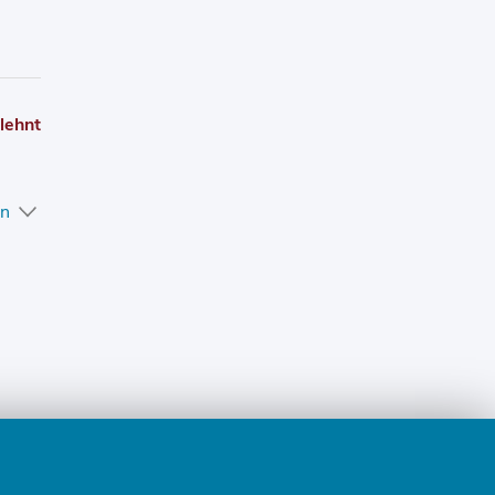
lehnt
en