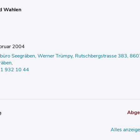
d Wahlen
ebruar 2004
büro Seegräben, Werner Trümpy, Rutschbergstrasse 383, 860
räben,
 01 932 10 44
e
Abge
Alles anzeig