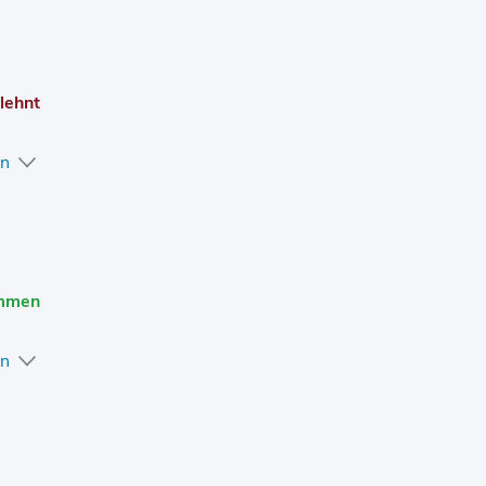
lehnt
en
mmen
en