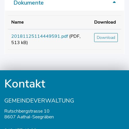
Dokumente
Name
Download
20181125114449591.pdf
(PDF,
Download
513 kB)
Fusszeile
Kontakt
GEMEINDEVERWALTUNG
Rutschbergstrasse 10
8607 Aathal-Seegräben