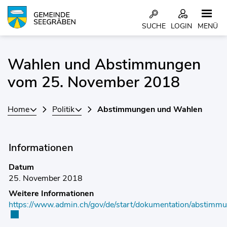
Kopfzeile
SUCHE
LOGIN
MENÜ
Inhalt
Wahlen und Abstimmungen
Zugehörige Objekte
vom 25. November 2018
Home
Politik
Abstimmungen und Wahlen
Informationen
Datum
25. November 2018
Weitere Informationen
https://www.admin.ch/gov/de/start/dokumentation/abstim
Externer Link wird in einem neuen Fenster geöffnet.