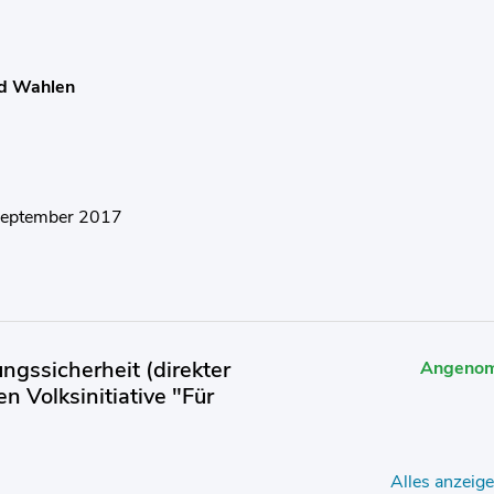
d Wahlen
September 2017
gssicherheit (direkter
Angeno
 Volksinitiative "Für
Alles anzeig