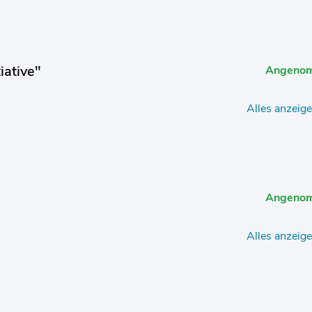
iative"
Angeno
Alles anzeig
Angeno
Alles anzeig