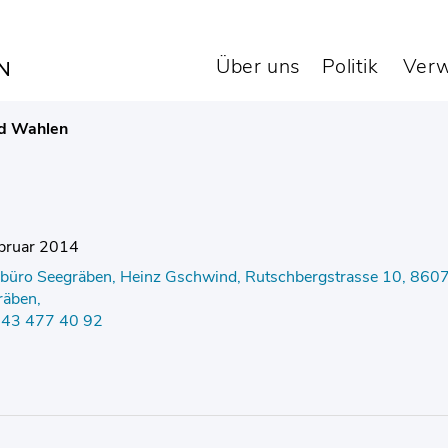
m 9. Februar 2014
Über uns
Politik
Verw
d Wahlen
ebruar 2014
büro Seegräben, Heinz Gschwind, Rutschbergstrasse 10, 860
räben,
 043 477 40 92