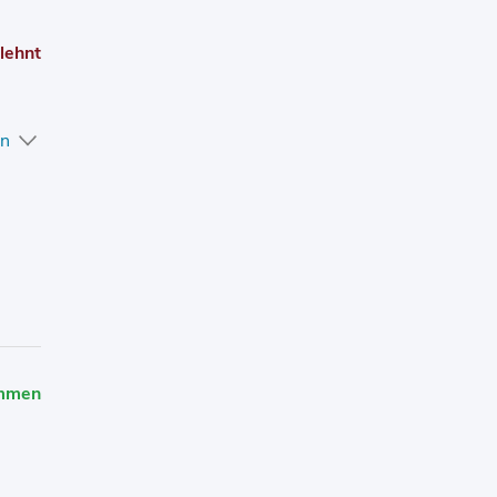
lehnt
en
mmen