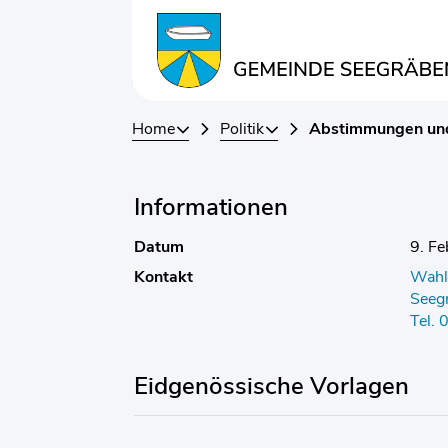
Kopfzeile
Inhalt
Abstimmungen vo
Home
Politik
Abstimmungen un
Informationen
Datum
9. F
Kontakt
Wahl
Seeg
Tel.
Eidgenössische Vorlagen