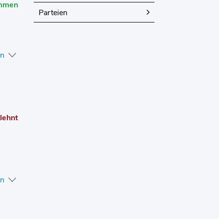
mmen
Parteien
en
lehnt
en