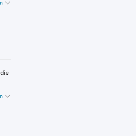
en
 die
en